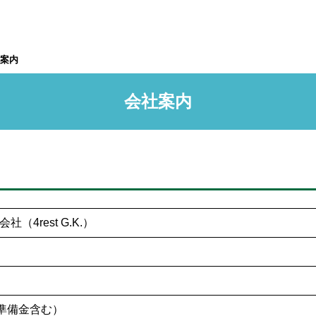
案内
会社案内
（4rest G.K.）
本準備金含む）